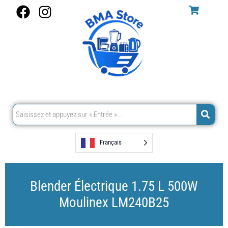
Aller
F
I
au
a
n
contenu
c
s
e
t
b
a
o
g
o
r
k
a
m
Français
Blender Électrique 1.75 L 500W
Moulinex LM240B25