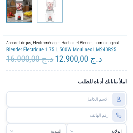
Appareil de jus
,
Electroménager
,
Hachoir et Blender
,
promo original
Blender Électrique 1.75 L 500W Moulinex LM240B25
16.000,00
د.ج
12.900,00
د.ج
Le
Le
prix
prix
initial
actuel
était :
est :
املأ بياناتك أدناه للطلب
د.ج 16.000,00.