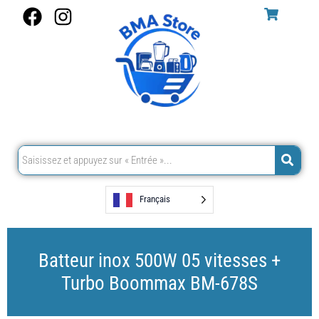
Aller
F
I
au
a
n
contenu
c
s
e
t
b
a
o
g
o
r
k
a
m
Français
Batteur inox 500W 05 vitesses +
Turbo Boommax BM-678S