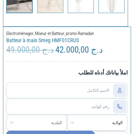
Electroménager
,
Mixeur et Batteur
,
promo Ramadan
Batteur à main Smeg HMF01CRUS
49.000,00
د.ج
42.000,00
د.ج
Le
Le
prix
prix
initial
actuel
était :
est :
املأ بياناتك أدناه للطلب
د.ج 49.000,00.