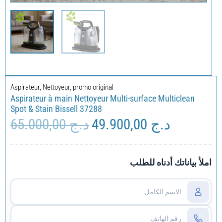
Aspirateur
,
Nettoyeur
,
promo original
Aspirateur à main Nettoyeur Multi-surface Multiclean
Spot & Stain Bissell 37288
65.000,00
د.ج
49.900,00
د.ج
Le
Le
prix
prix
initial
actuel
était :
est :
املأ بياناتك أدناه للطلب
د.ج 65.000,00.