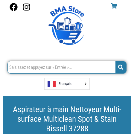
Aller
F
I
au
a
n
contenu
c
s
e
t
b
a
o
g
o
r
k
a
m
Français
Aspirateur à main Nettoyeur Multi-
surface Multiclean Spot & Stain
Bissell 37288