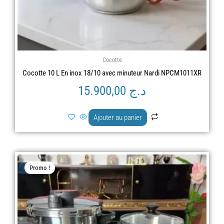
Cocotte
Cocotte 10 L En inox 18/10 avec minuteur Nardi NPCM1011XR
15.900,00
د.ج
Ajouter au panier
Le
Le
Promo !
prix
prix
initial
actuel
était :
est :
د.ج 19.900,00.