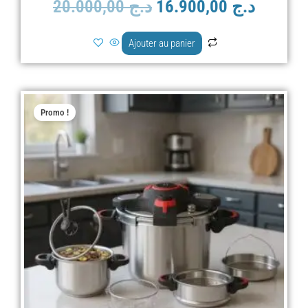
20.000,00
د.ج
16.900,00
د.ج
Ajouter au panier
Le
Le
Promo !
prix
prix
initial
actuel
était :
est :
د.ج 20.000,00.