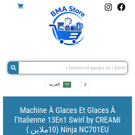
Alle
I
F
a
n
a
conten
s
c
t
e
a
b
g
o
r
o
a
k
m
العربية‏
Machine À Glaces Et Glaces À
l’Italienne 13En1 Swirl by CREAMi
Ninja NC701EU (10ملاين )