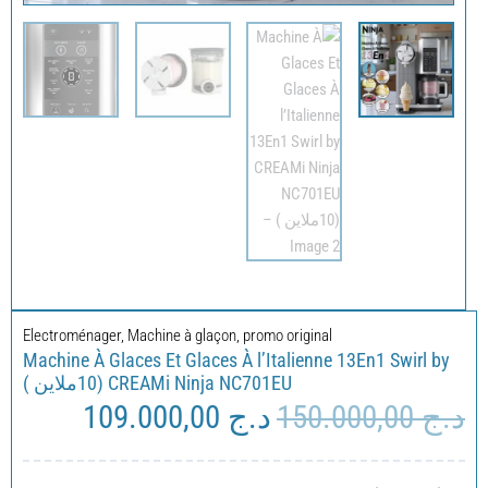
Electroménager
,
Machine à glaçon
,
promo original
Machine À Glaces Et Glaces À l’Italienne 13En1 Swirl by
CREAMi Ninja NC701EU (10ملاين )
د.ج
150.000,00
د.ج
109.000,00
Le
Le
prix
prix
actuel
initial