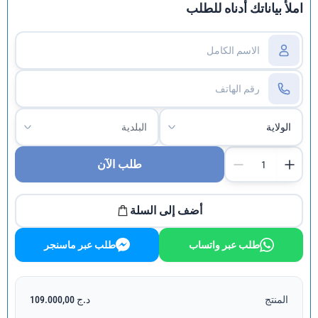
est :
était :
املأ بياناتك أدناه للطلب
د.ج 150.000,00.
د.ج 109.000,00.
طلب الآن
أضف إلى السلة
طلب عبر واتساب
طلب عبر ماسنجر
المنتج
د.ج 109.000,00